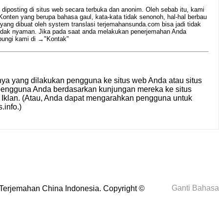
iposting di situs web secara terbuka dan anonim. Oleh sebab itu, kami
nten yang berupa bahasa gaul, kata-kata tidak senonoh, hal-hal berbau
 yang dibuat oleh system translasi terjemahansunda.com bisa jadi tidak
tidak nyaman. Jika pada saat anda melakukan penerjemahan Anda
bungi kami di →
"Kontak"
a yang dilakukan pengguna ke situs web Anda atau situs
pengguna Anda berdasarkan kunjungan mereka ke situs
 Iklan
. (Atau, Anda dapat mengarahkan pengguna untuk
.info
.)
Ganti Bahasa
Terjemahan China Indonesia
. Copyright ©