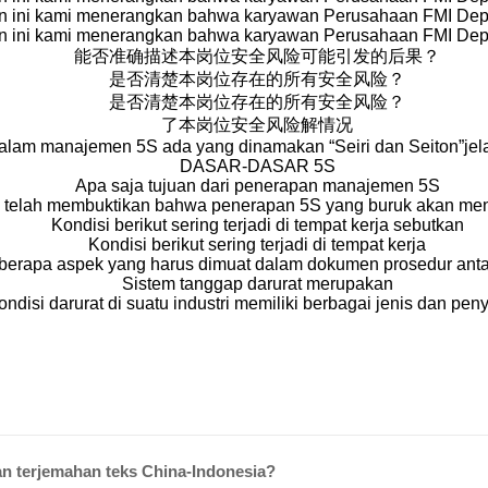
 ini kami menerangkan bahwa karyawan Perusahaan FMI De
 ini kami menerangkan bahwa karyawan Perusahaan FMI De
能否准确描述本岗位安全风险可能引发的后果？
是否清楚本岗位存在的所有安全风险？
是否清楚本岗位存在的所有安全风险？
了本岗位安全风险解情况
alam manajemen 5S ada yang dinamakan “Seiri dan Seiton”jel
DASAR-DASAR 5S
Apa saja tujuan dari penerapan manajemen 5S
 telah membuktikan bahwa penerapan 5S yang buruk akan me
Kondisi berikut sering terjadi di tempat kerja sebutkan
Kondisi berikut sering terjadi di tempat kerja
berapa aspek yang harus dimuat dalam dokumen prosedur antar
Sistem tanggap darurat merupakan
ondisi darurat di suatu industri memiliki berbagai jenis dan pe
 terjemahan teks China-Indonesia?