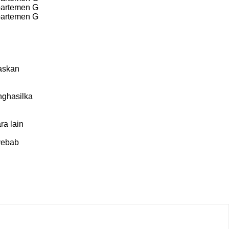
partemen G
partemen G
askan
nghasilka
a lain
nyebab