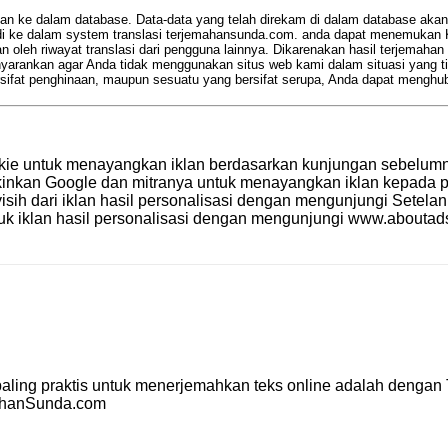
ke dalam database. Data-data yang telah direkam di dalam database akan d
i ke dalam system translasi terjemahansunda.com. anda dapat menemukan Ko
n oleh riwayat translasi dari pengguna lainnya. Dikarenakan hasil terjemahan
nyarankan agar Anda tidak menggunakan situs web kami dalam situasi yang 
sifat penghinaan, maupun sesuatu yang bersifat serupa, Anda dapat menghu
kie untuk menayangkan iklan berdasarkan kunjungan sebelumny
kinkan Google dan mitranya untuk menayangkan iklan kepada 
yisih dari iklan hasil personalisasi dengan mengunjungi
Setelan
uk iklan hasil personalisasi dengan mengunjungi
www.aboutads
aling praktis untuk menerjemahkan teks online adalah dengan
ahanSunda.com