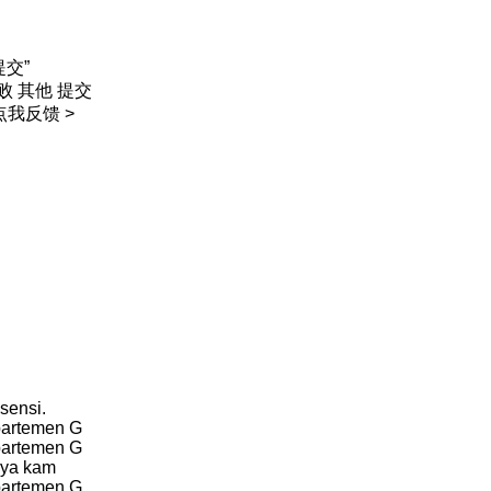
交”
 其他 提交
我反馈 >
sensi.
partemen G
partemen G
nya kam
partemen G