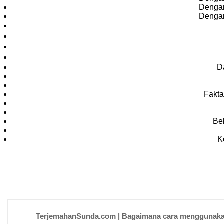
Dengan
Dengan
D
Fakta
Be
K
TerjemahanSunda.com | Bagaimana cara menggunakan