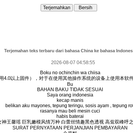
Terjemahan teks terbaru dari bahasa China ke bahasa Indones
2026-08-07 04:58:55
Boku no ochinchin wa chiisa
议使用4.0以上固件），对于在使用其他操作系统的设备上使用本
Bu
BAHAN BAKU TIDAK SESUAI
Saya orang indonesia
kecap manis
belikan aku mayones, tepung teringu, sosis ayam , tepung rot
rasanya mau beli mesin cuci
habis baterai
神王馨瑶 巨乳嫩模风情万种 白蕾丝情趣黑色透视 高耸双峰呼
SURAT PERNYATAAN PERJANJIAN PEMBAYARAN